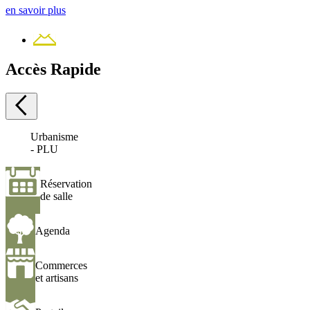
en savoir plus
Précédent
Suivant
Contact
Accès Rapide
Urbanisme
Urbanisme
-
- PLU
PLU
Réservation
Réservation
de
de salle
salle
Agenda
Agenda
Commerces
Commerces
et
et artisans
artisans
Portail