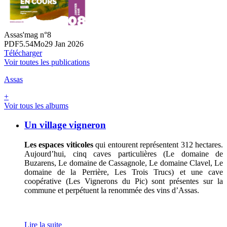
Assas'mag n°8
PDF
5.54Mo
29 Jan 2026
Télécharger
Voir toutes les publications
Assas
+
Voir tous les albums
Un
Un village vigneron
village
vigneron
Les espaces viticoles
qui entourent représentent 312 hectares.
Aujourd’hui, cinq caves particulières (Le domaine de
Buzarens, Le domaine de Cassagnole, Le domaine Clavel, Le
domaine de la Perrière, Les Trois Trucs) et une cave
coopérative (Les Vignerons du Pic) sont présentes sur la
commune et perpétuent la renommée des vins d’Assas.
Lire la suite