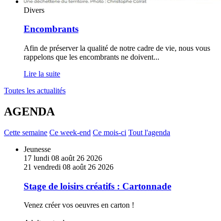
Divers
Encombrants
Afin de préserver la qualité de notre cadre de vie, nous vous
rappelons que les encombrants ne doivent
...
Lire la suite
Toutes les actualités
AGENDA
Cette semaine
Ce week-end
Ce mois-ci
Tout l'agenda
En
Jeunesse
savoir
17
lundi
08
août
26
2026
plus
21
vendredi
08
août
26
2026
sur
Stage
Stage de loisirs créatifs : Cartonnade
de
loisirs
Venez créer vos oeuvres en carton !
créatifs
: