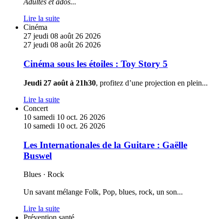
Adultes et ados
...
Cartonnade
Lire la suite
En
Cinéma
savoir
27
jeudi
08
août
26
2026
plus
27
jeudi
08
août
26
2026
sur
Cinéma
Cinéma sous les étoiles : Toy Story 5
sous
les
Jeudi 27 août à 21h30
, profitez d’une projection en plein
...
étoiles
:
Lire la suite
Toy
En
Concert
Story
savoir
10
samedi
10
oct.
26
2026
5
plus
10
samedi
10
oct.
26
2026
sur
Les
Les Internationales de la Guitare : Gaëlle
Internationales
Buswel
de
la
Blues · Rock
Guitare
:
Un savant mélange Folk, Pop, blues, rock, un son
...
Gaëlle
Buswel
Lire la suite
En
Prévention santé