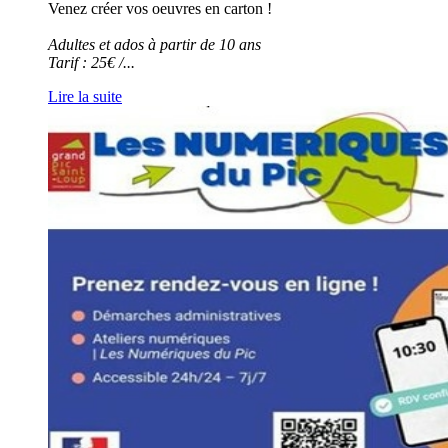
Venez créer vos oeuvres en carton !
Adultes et ados à partir de 10 ans
Tarif : 25€ /
...
Lire la suite
Les
numériques
du
Pic
-
Programme
de
la
rentrée