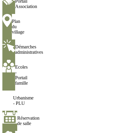
Portail
Association
Association
Plan
Plan
du
du
village
village
Démarches
Démarches
administratives
administratives
Ecoles
Ecoles
-
-
Portail
Portail
famille
famille
Urbanisme
Urbanisme
-
- PLU
PLU
Réservation
Réservation
de
de salle
salle