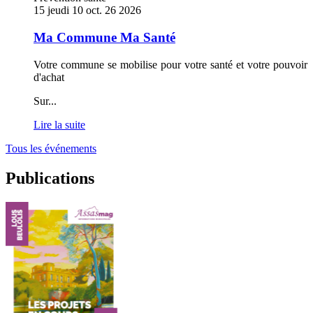
savoir
15
jeudi
10
oct.
26
2026
plus
sur
Ma Commune Ma Santé
Ma
Commune
Votre commune se mobilise pour votre santé et votre pouvoir
Ma
d'achat
Santé
Sur
...
Lire la suite
Tous les événements
Publications