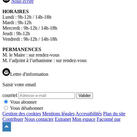
Nous écrire
HORAIRES
Lundi : 9h-12h / 14h-18h
Mardi : 9h-12h
Mercredi : 9h-12h / 14h-18h
Jeudi : 9h-12h
Vendredi : 9h-12h / 14h-18h
PERMANENCES
M. le Maire : sur rendez-vous
M. l’adjoint à l’urbanisme : sur rendez-vous
Lettre d'information
Saisir votre email
courriel
Valider
Vous abonner
Vous désabonner
Gestion des cookies
Mentions légales
Accessibilités
Plan du site
Contribuer
Nous contacter
Extranet
Mon espace
Façonné par
Remonter
en
haut