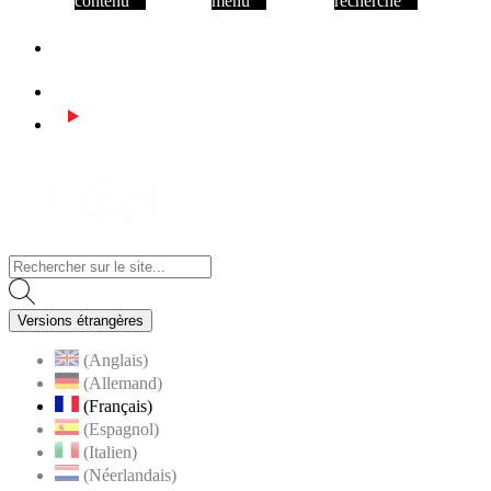
contenu
menu
recherche
Facebook
Assas
Instagram
Youtube
Visiter la page accueil du site de Assas
Versions étrangères
(Anglais)
(Allemand)
(Français)
(Espagnol)
(Italien)
(Néerlandais)