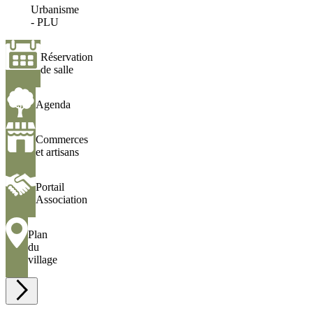
Urbanisme
-
- PLU
PLU
Réservation
Réservation
de
de salle
salle
Agenda
Agenda
Commerces
Commerces
et
et artisans
artisans
Portail
Portail
Association
Association
Plan
Plan
du
du
village
village