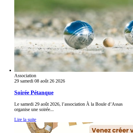
Association
29
samedi
08
août
26
2026
Soirée Pétanque
Le samedi 29 août 2026, l’association À la Boule d’Assas
organise une soirée
...
Lire la suite
Stage
de