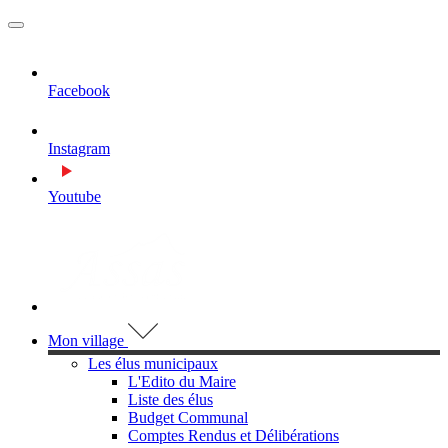
MENU
PRINCIPAL
Facebook
Instagram
Youtube
Visiter la page accueil du site de Assas
Mon village
Les élus municipaux
L'Edito du Maire
Liste des élus
Budget Communal
Comptes Rendus et Délibérations