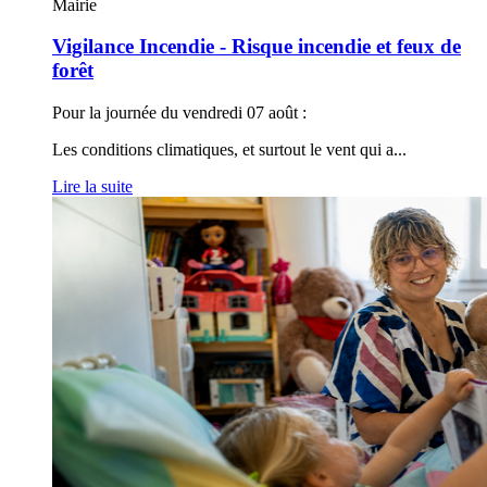
Mairie
Vigilance Incendie - Risque incendie et feux de
forêt
Pour la journée du vendredi 07 août :
Les conditions climatiques, et surtout le vent qui a
...
Lire la suite
Le
Département
recrute
:
Familles
d'accueil