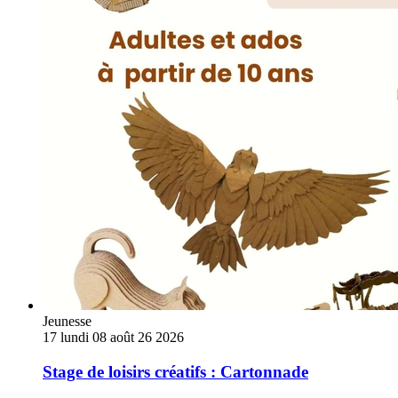
loisirs
créatifs
:
Cartonnade
Jeunesse
17
lundi
08
août
26
2026
Stage de loisirs créatifs : Cartonnade