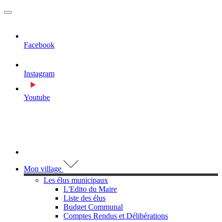
MENU
PRINCIPAL
Facebook
Instagram
Youtube
Visiter la page accueil du site de Assas
Mon village
Les élus municipaux
L'Edito du Maire
Liste des élus
Budget Communal
Comptes Rendus et Délibérations