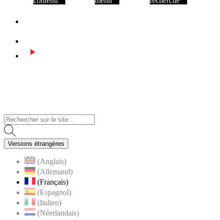
contenu
menu
recherche
Facebook
Instagram
Youtube
Visiter la page accueil du site de Assas
Versions étrangères
(Anglais)
(Allemand)
(Français)
(Espagnol)
(Italien)
(Néerlandais)