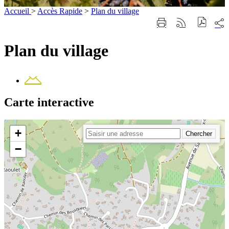
Accueil
>
Accès Rapide
>
Plan du village
Part
Imprimer
Générer
sur
cette
le
les
page
flux
Plan du village
rése
RSS
soci
Contact
Carte interactive
+
−