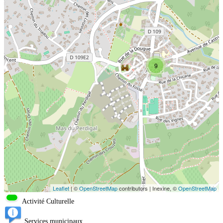
9
Leaflet
| ©
OpenStreetMap
contributors | Inexine, ©
OpenStreetMap
Activité Culturelle
Services municipaux