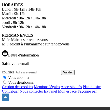
HORAIRES
Lundi : 9h-12h / 14h-18h
Mardi : 9h-12h
Mercredi : 9h-12h / 14h-18h
Jeudi : 9h-12h
Vendredi : 9h-12h / 14h-18h
PERMANENCES
M. le Maire : sur rendez-vous
M. l’adjoint à l’urbanisme : sur rendez-vous
Lettre d'information
Saisir votre email
courriel
Valider
Vous abonner
Vous désabonner
Gestion des cookies
Mentions légales
Accessibilités
Plan du site
Contribuer
Nous contacter
Extranet
Mon espace
Façonné par
Remonter
en
haut
du