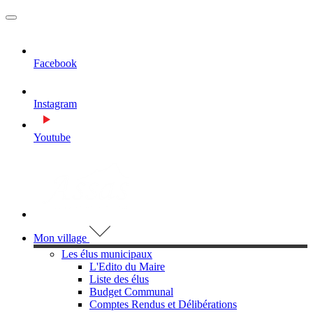
MENU
PRINCIPAL
Facebook
Instagram
Youtube
Visiter la page accueil du site de Assas
Mon village
Les élus municipaux
L'Edito du Maire
Liste des élus
Budget Communal
Comptes Rendus et Délibérations