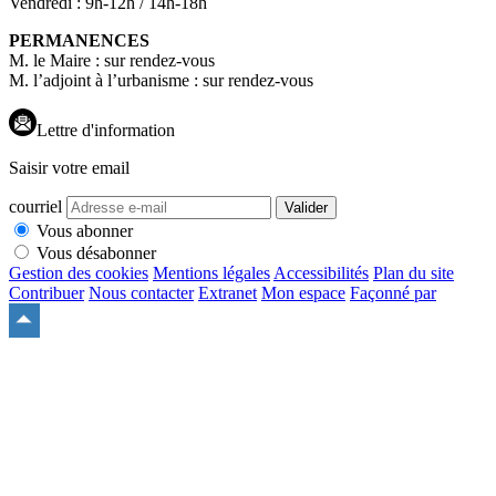
Vendredi : 9h-12h / 14h-18h
PERMANENCES
M. le Maire : sur rendez-vous
M. l’adjoint à l’urbanisme : sur rendez-vous
Lettre d'information
Saisir votre email
courriel
Valider
Vous abonner
Vous désabonner
Gestion des cookies
Mentions légales
Accessibilités
Plan du site
Contribuer
Nous contacter
Extranet
Mon espace
Façonné par
Remonter
en
haut
du
site