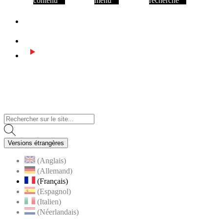
contenu
menu
recherche
Facebook
Instagram
Youtube
Visiter la page accueil du site de Assas
Versions étrangères
(Anglais)
(Allemand)
(Français)
(Espagnol)
(Italien)
(Néerlandais)