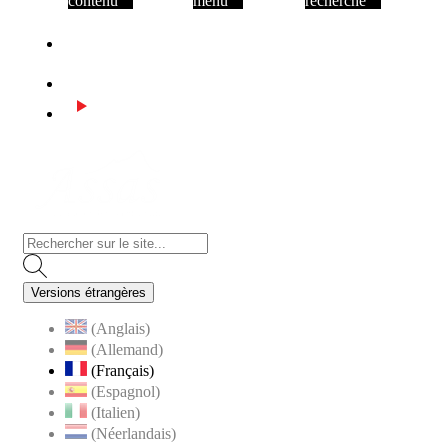
contenu
menu
recherche
Facebook
Instagram
Youtube
Visiter la page accueil du site de Assas
Versions étrangères
(Anglais)
(Allemand)
(Français)
(Espagnol)
(Italien)
(Néerlandais)