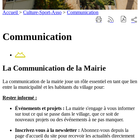
Accueil
>
Culture-Sport-Asso
>
Communication
Part
Imprimer
Générer
sur
cette
le
les
page
flux
Communication
rése
RSS
soci
Contact
La Communication de la Mairie
La communication de la mairie joue un rôle essentiel en tant que lien
entre la municipalité et les habitants du village pour:
Rester informé :
Événements et projets :
La mairie s'engage à vous informer
sur tout ce qui se passe dans le village, que ce soit de
nouveaux projets ou des événements à ne pas manquer.
Inscrivez-vous à la newsletter :
Abonnez-vous depuis la
page d'accueil du site pour recevoir les actualités directement