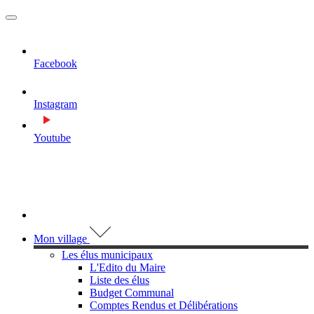
MENU
PRINCIPAL
Facebook
Instagram
Youtube
Visiter la page accueil du site de Assas
Mon village
Les élus municipaux
L'Edito du Maire
Liste des élus
Budget Communal
Comptes Rendus et Délibérations