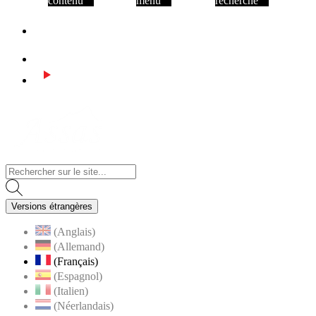
contenu
menu
recherche
Facebook
Instagram
Youtube
Visiter la page accueil du site de Assas
Versions étrangères
(Anglais)
(Allemand)
(Français)
(Espagnol)
(Italien)
(Néerlandais)