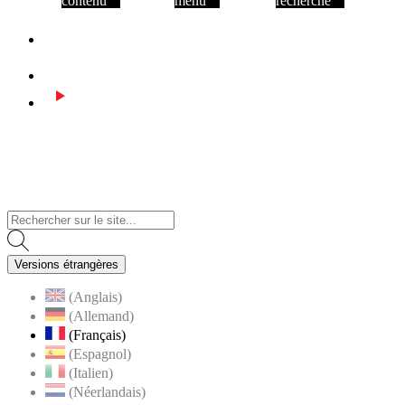
contenu
menu
recherche
Facebook
Instagram
Youtube
Visiter la page accueil du site de Assas
Versions étrangères
(Anglais)
(Allemand)
(Français)
(Espagnol)
(Italien)
(Néerlandais)