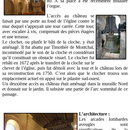
80. A sa place a été récemment installée
l’orgue.
L’accès au château se
faisait par une porte au fond de l’église contre le
mur duquel s’appuyait une tour carrée. Cette tour,
avec escalier à vis, comprenait des pièces étagées
et une terrasse.
Le clocher, ou plutôt le bâti de la cloche, y était
aménagé. Il fut abattu par Timothée de Montchal,
incommodé par le son de la cloche et considérant
qu’il constituait un obstacle visuel. Le clocher fut
rebâti en 1672 après le transfert de la cloche sur le
chevet de l’église, puis fut démoli avec la tour et le château lors de
sa reconstruction en 1750. C’est alors que le clocher trouva son
emplacement actuel en appui sur le pilastre sud-ouest.
Un deuxième accès au château était aménagé dans la muraille Nord
et donnait sur le jardin. Il subsiste une partie de l’arc sommital de ce
passage.
L’architecture :
Les arcades lombardes
aveugles sont
significatives de la