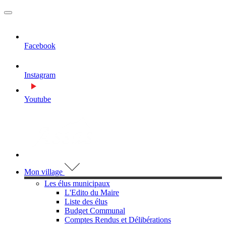
MENU
PRINCIPAL
Facebook
Instagram
Youtube
Visiter la page accueil du site de Assas
Mon village
Les élus municipaux
L'Edito du Maire
Liste des élus
Budget Communal
Comptes Rendus et Délibérations