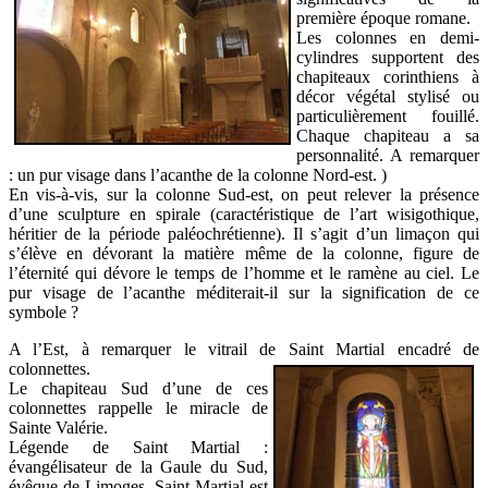
première époque romane.
Les colonnes en demi-
cylindres supportent des
chapiteaux corinthiens à
décor végétal stylisé ou
particulièrement fouillé.
Chaque chapiteau a sa
personnalité. A remarquer
: un pur visage dans l’acanthe de la colonne Nord-est. )
En vis-à-vis, sur la colonne Sud-est, on peut relever la présence
d’une sculpture en spirale (caractéristique de l’art wisigothique,
héritier de la période paléochrétienne). Il s’agit d’un limaçon qui
s’élève en dévorant la matière même de la colonne, figure de
l’éternité qui dévore le temps de l’homme et le ramène au ciel. Le
pur visage de l’acanthe méditerait-il sur la signification de ce
symbole ?
A l’Est, à remarquer le vitrail de Saint Martial encadré de
colonnettes.
Le chapiteau Sud d’une de ces
colonnettes rappelle le miracle de
Sainte Valérie.
Légende de Saint Martial :
évangélisateur de la Gaule du Sud,
évêque de Limoges, Saint Martial est