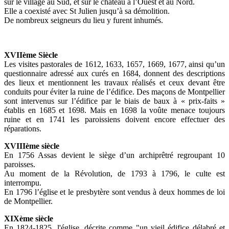
sur le village au Sud, et sur le château à l’Ouest et au Nord.
Elle a coexisté avec St Julien jusqu’à sa démolition.
De nombreux seigneurs du lieu y furent inhumés.
XVIIème Siècle
Les visites pastorales de 1612, 1633, 1657, 1669, 1677, ainsi qu’un
questionnaire adressé aux curés en 1684, donnent des descriptions
des lieux et mentionnent les travaux réalisés et ceux devant être
conduits pour éviter la ruine de l’édifice. Des maçons de Montpellier
sont intervenus sur l’édifice par le biais de baux à « prix-faits »
établis en 1685 et 1698. Mais en 1698 la voûte menace toujours
ruine et en 1741 les paroissiens doivent encore effectuer des
réparations.
XVIIIème siècle
En 1756 Assas devient le siège d’un archiprêtré regroupant 10
paroisses.
Au moment de la Révolution, de 1793 à 1796, le culte est
interrompu.
En 1796 l’église et le presbytère sont vendus à deux hommes de loi
de Montpellier.
XIXème siècle
En 1824-1825, l'église, décrite comme "un vieil édifice délabré et