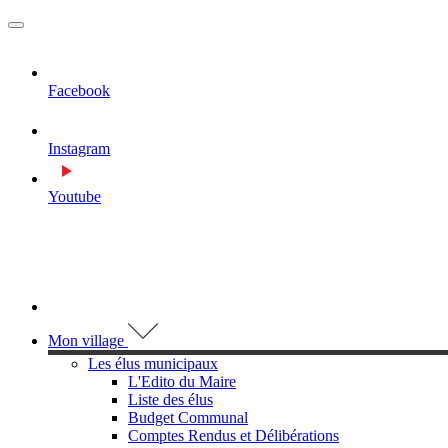
MENU
PRINCIPAL
Facebook
Instagram
Youtube
Visiter la page accueil du site de Assas
Mon village
Les élus municipaux
L'Edito du Maire
Liste des élus
Budget Communal
Comptes Rendus et Délibérations