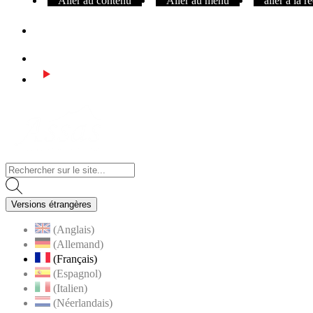
Aller au contenu
Aller au menu
aller à la 
Facebook
Instagram
Youtube
Visiter la page accueil du site de Assas
Versions étrangères
(Anglais)
(Allemand)
(Français)
(Espagnol)
(Italien)
(Néerlandais)