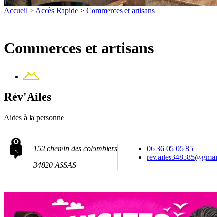
Accueil
>
Accès Rapide
>
Commerces et artisans
Commerces et artisans
Contact
Rév'Ailes
Aides à la personne
152 chemin des colombiers
06 36 05 05 85
rev.ailes348385@gmai
34820 ASSAS