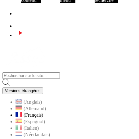
contenu
menu
recherche
Facebook
Instagram
Youtube
Visiter la page accueil du site de Assas
Versions étrangères
(Anglais)
(Allemand)
(Français)
(Espagnol)
(Italien)
(Néerlandais)