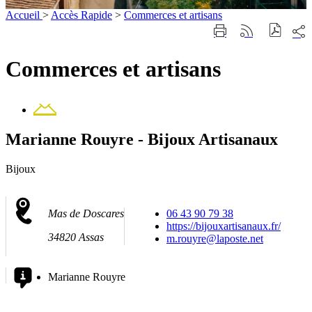
Accueil
>
Accès Rapide
>
Commerces et artisans
Part
Imprimer
Générer
sur
cette
le
les
page
flux
Commerces et artisans
rése
RSS
soci
Contact
Marianne Rouyre - Bijoux Artisanaux
Bijoux
Mas de Doscares
06 43 90 79 38
https://bijouxartisanaux.fr/
34820 Assas
m.rouyre@laposte.net
Marianne Rouyre