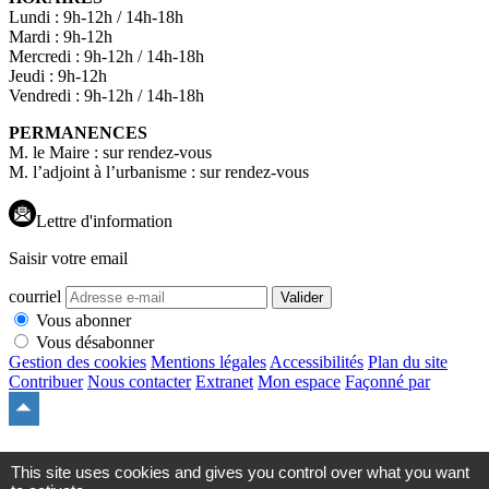
Lundi : 9h-12h / 14h-18h
Mardi : 9h-12h
Mercredi : 9h-12h / 14h-18h
Jeudi : 9h-12h
Vendredi : 9h-12h / 14h-18h
PERMANENCES
M. le Maire : sur rendez-vous
M. l’adjoint à l’urbanisme : sur rendez-vous
Lettre d'information
Saisir votre email
courriel
Valider
Vous abonner
Vous désabonner
Gestion des cookies
Mentions légales
Accessibilités
Plan du site
Contribuer
Nous contacter
Extranet
Mon espace
Façonné par
Remonter
en
haut
du
This site uses cookies and gives you control over what you want
site