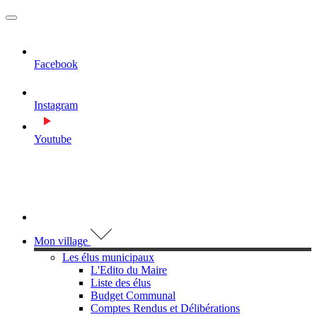
MENU
PRINCIPAL
Facebook
Instagram
Youtube
Visiter la page accueil du site de Assas
Mon village
Les élus municipaux
L'Edito du Maire
Liste des élus
Budget Communal
Comptes Rendus et Délibérations