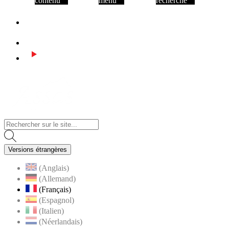
contenu
menu
recherche
Facebook
Instagram
Youtube
Visiter la page accueil du site de Assas
Versions étrangères
(Anglais)
(Allemand)
(Français)
(Espagnol)
(Italien)
(Néerlandais)