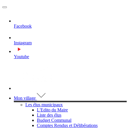
MENU
PRINCIPAL
Facebook
Instagram
Youtube
Visiter la page accueil du site de Assas
Mon village
Les élus municipaux
L'Edito du Maire
Liste des élus
Budget Communal
Comptes Rendus et Délibérations