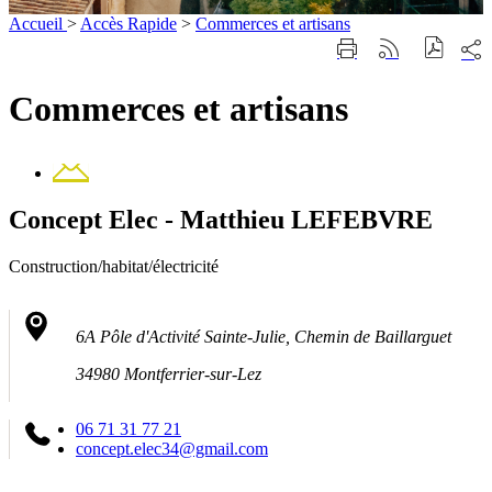
Accueil
>
Accès Rapide
>
Commerces et artisans
Part
Imprimer
Générer
sur
cette
le
les
page
flux
Commerces et artisans
rése
RSS
soci
Contact
Concept Elec - Matthieu LEFEBVRE
Construction/habitat/électricité
6A Pôle d'Activité Sainte-Julie, Chemin de Baillarguet
34980 Montferrier-sur-Lez
06 71 31 77 21
concept.elec34@gmail.com