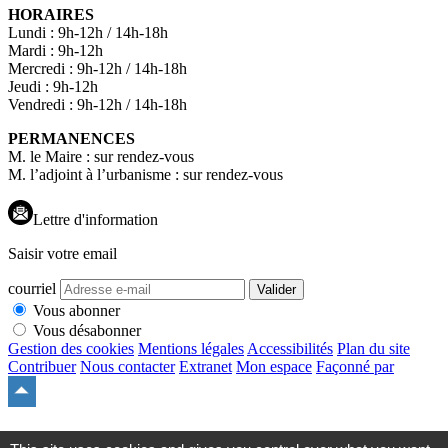
HORAIRES
Lundi : 9h-12h / 14h-18h
Mardi : 9h-12h
Mercredi : 9h-12h / 14h-18h
Jeudi : 9h-12h
Vendredi : 9h-12h / 14h-18h
PERMANENCES
M. le Maire : sur rendez-vous
M. l’adjoint à l’urbanisme : sur rendez-vous
Lettre d'information
Saisir votre email
courriel
Valider
Vous abonner
Vous désabonner
Gestion des cookies
Mentions légales
Accessibilités
Plan du site
Contribuer
Nous contacter
Extranet
Mon espace
Façonné par
Remonter
en
haut
du