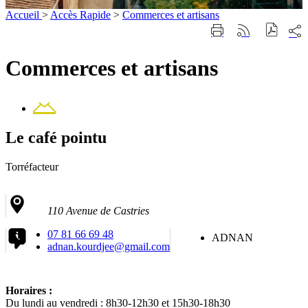
Accueil
>
Accès Rapide
>
Commerces et artisans
Part
Imprimer
Générer
sur
cette
le
les
page
flux
Commerces et artisans
rése
RSS
soci
Contact
Le café pointu
Torréfacteur
110 Avenue de Castries
07 81 66 69 48
ADNAN
adnan.kourdjee@gmail.com
Horaires :
Du lundi au vendredi : 8h30-12h30 et 15h30-18h30