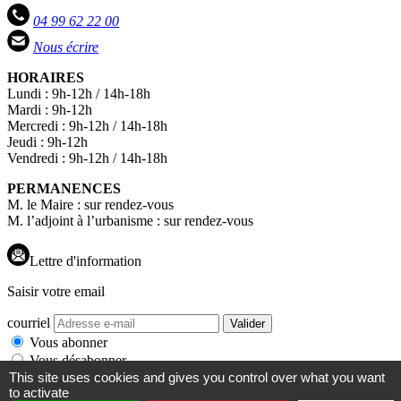
04 99 62 22 00
Nous écrire
HORAIRES
Lundi : 9h-12h / 14h-18h
Mardi : 9h-12h
Mercredi : 9h-12h / 14h-18h
Jeudi : 9h-12h
Vendredi : 9h-12h / 14h-18h
PERMANENCES
M. le Maire : sur rendez-vous
M. l’adjoint à l’urbanisme : sur rendez-vous
Lettre d'information
Saisir votre email
courriel
Valider
Vous abonner
Vous désabonner
Gestion des cookies
Mentions légales
Accessibilités
Plan du site
This site uses cookies and gives you control over what you want
Contribuer
Nous contacter
Extranet
Mon espace
Façonné par
to activate