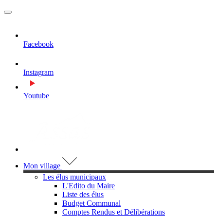
MENU
PRINCIPAL
Facebook
Instagram
Youtube
Visiter la page accueil du site de Assas
Mon village
Les élus municipaux
L'Edito du Maire
Liste des élus
Budget Communal
Comptes Rendus et Délibérations