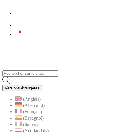
Facebook
Instagram
Youtube
Visiter la page accueil du site de Assas
Versions étrangères
(Anglais)
(Allemand)
(Français)
(Espagnol)
(Italien)
(Néerlandais)