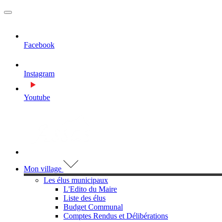
MENU
PRINCIPAL
Facebook
Instagram
Youtube
Visiter la page accueil du site de Assas
Mon village
Les élus municipaux
L'Edito du Maire
Liste des élus
Budget Communal
Comptes Rendus et Délibérations