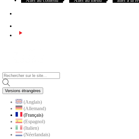
Aller au contenu
Aller au menu
aller à la 
Facebook
Instagram
Youtube
Visiter la page accueil du site de Assas
Versions étrangères
(Anglais)
(Allemand)
(Français)
(Espagnol)
(Italien)
(Néerlandais)