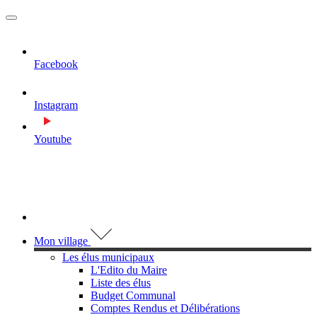
MENU
PRINCIPAL
Facebook
Instagram
Youtube
Visiter la page accueil du site de Assas
Mon village
Les élus municipaux
L'Edito du Maire
Liste des élus
Budget Communal
Comptes Rendus et Délibérations