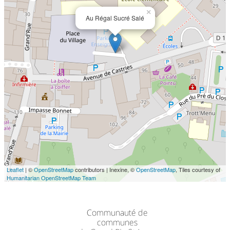
×
Au Régal Sucré Salé
Leaflet
| ©
OpenStreetMap
contributors | Inexine, ©
OpenStreetMap
, Tiles courtesy of
Humanitarian OpenStreetMap Team