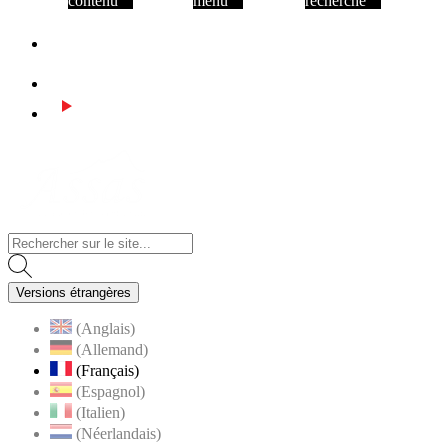
contenu
menu
recherche
Facebook
Instagram
Youtube
Visiter la page accueil du site de Assas
Versions étrangères
(Anglais)
(Allemand)
(Français)
(Espagnol)
(Italien)
(Néerlandais)