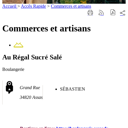
Accueil
>
Accès Rapide
>
Commerces et artisans
Part
Imprimer
Générer
sur
cette
le
les
page
flux
Commerces et artisans
rése
RSS
soci
Contact
Au Régal Sucré Salé
Boulangerie
Grand Rue
SÉBASTIEN
34820 Assas