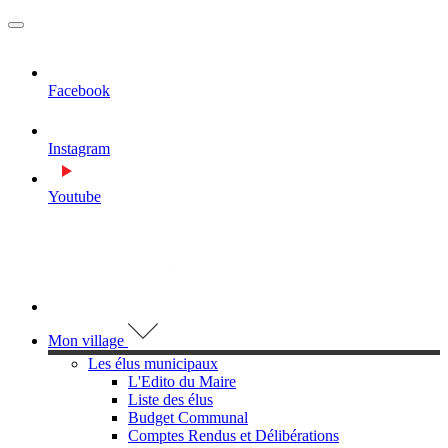
MENU
PRINCIPAL
Facebook
Instagram
Youtube
Visiter la page accueil du site de Assas
Mon village
Les élus municipaux
L'Edito du Maire
Liste des élus
Budget Communal
Comptes Rendus et Délibérations