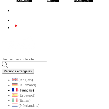
contenu
menu
recherche
Facebook
Instagram
Youtube
Visiter la page accueil du site de Assas
Versions étrangères
(Anglais)
(Allemand)
(Français)
(Espagnol)
(Italien)
(Néerlandais)