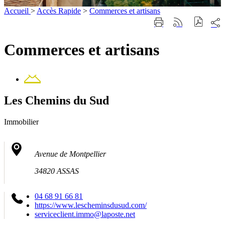
Accueil
>
Accès Rapide
>
Commerces et artisans
Part
Imprimer
Générer
sur
cette
le
les
page
flux
Commerces et artisans
rése
RSS
soci
Contact
Les Chemins du Sud
Immobilier
Avenue de Montpellier
34820 ASSAS
04 68 91 66 81
https://www.lescheminsdusud.com/
serviceclient.immo@laposte.net