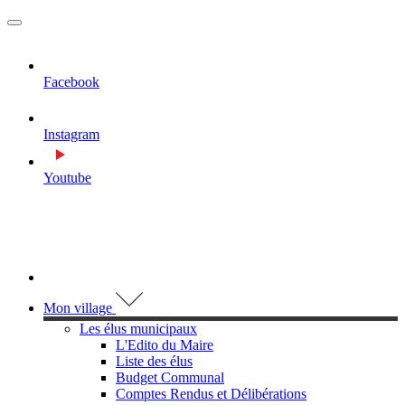
MENU
PRINCIPAL
Facebook
Instagram
Youtube
Visiter la page accueil du site de Assas
Mon village
Les élus municipaux
L'Edito du Maire
Liste des élus
Budget Communal
Comptes Rendus et Délibérations