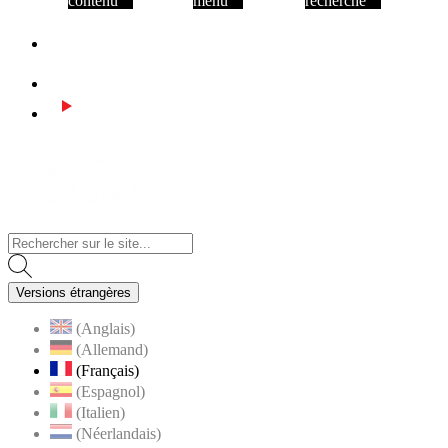
contenu
menu
recherche
Facebook
Instagram
Youtube
Visiter la page accueil du site de Assas
Versions étrangères
(Anglais)
(Allemand)
(Français)
(Espagnol)
(Italien)
(Néerlandais)