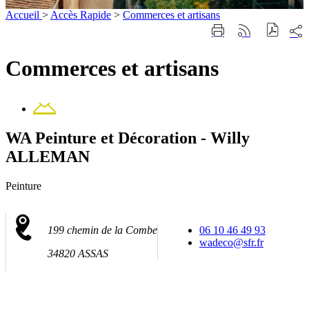
Accueil
>
Accès Rapide
>
Commerces et artisans
Part
Imprimer
Générer
sur
cette
le
les
page
flux
Commerces et artisans
rése
RSS
soci
Contact
WA Peinture et Décoration - Willy
ALLEMAN
Peinture
199 chemin de la Combe
06 10 46 49 93
wadeco@sfr.fr
34820 ASSAS