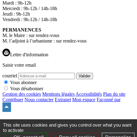
Mardi : 9h-12h
Mercredi : 9h-12h / 14h-18h
Jeudi : 9h-12h
Vendredi : 9h-12h / 14h-18h
PERMANENCES
M. le Maire : sur rendez-vous
M. l’adjoint à l’urbanisme : sur rendez-vous
Lettre d'information
Saisir votre email
courriel
Valider
Vous abonner
Vous désabonner
Gestion des cookies
Mentions légales
Accessibilités
Plan du site
Contribuer
Nous contacter
Extranet
Mon espace
Façonné par
Remonter
en
haut
du
This site uses cookies and gives you control over what you want
site
to activate