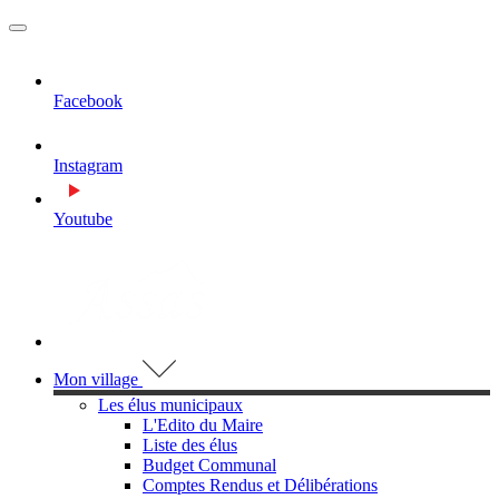
MENU
PRINCIPAL
Facebook
Instagram
Youtube
Visiter la page accueil du site de Assas
Mon village
Les élus municipaux
L'Edito du Maire
Liste des élus
Budget Communal
Comptes Rendus et Délibérations