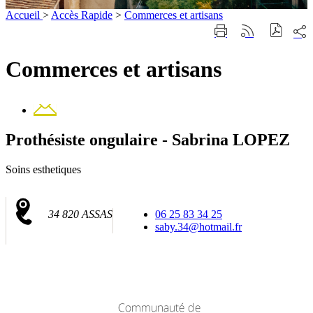
Accueil
>
Accès Rapide
>
Commerces et artisans
Part
Imprimer
Générer
sur
cette
le
les
page
flux
Commerces et artisans
rése
RSS
soci
Contact
Prothésiste ongulaire - Sabrina LOPEZ
Soins esthetiques
34 820 ASSAS
06 25 83 34 25
saby.34@hotmail.fr