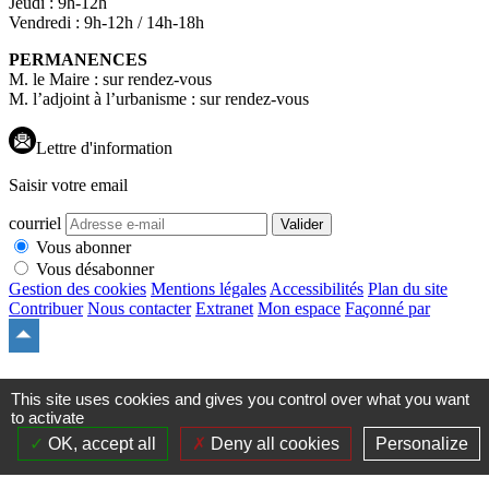
Jeudi : 9h-12h
Vendredi : 9h-12h / 14h-18h
PERMANENCES
M. le Maire : sur rendez-vous
M. l’adjoint à l’urbanisme : sur rendez-vous
Lettre d'information
Saisir votre email
courriel
Valider
Vous abonner
Vous désabonner
Gestion des cookies
Mentions légales
Accessibilités
Plan du site
Contribuer
Nous contacter
Extranet
Mon espace
Façonné par
Remonter
en
haut
du
This site uses cookies and gives you control over what you want
site
to activate
OK, accept all
Deny all cookies
Personalize