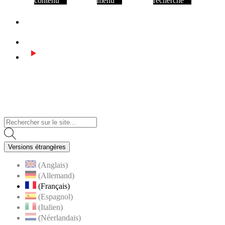
contenu
menu
recherche
Facebook
Instagram
Youtube
Visiter la page accueil du site de Assas
Versions étrangères
(Anglais)
(Allemand)
(Français)
(Espagnol)
(Italien)
(Néerlandais)