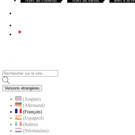
Aller au contenu
Aller au menu
aller à la 
Facebook
Instagram
Youtube
Visiter la page accueil du site de Assas
Versions étrangères
(Anglais)
(Allemand)
(Français)
(Espagnol)
(Italien)
(Néerlandais)