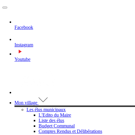
MENU
PRINCIPAL
Facebook
Instagram
Youtube
Visiter la page accueil du site de Assas
Mon village
Les élus municipaux
L'Edito du Maire
Liste des élus
Budget Communal
Comptes Rendus et Délibérations