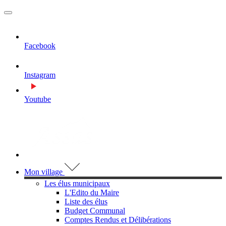
MENU
PRINCIPAL
Facebook
Instagram
Youtube
Visiter la page accueil du site de Assas
Mon village
Les élus municipaux
L'Edito du Maire
Liste des élus
Budget Communal
Comptes Rendus et Délibérations