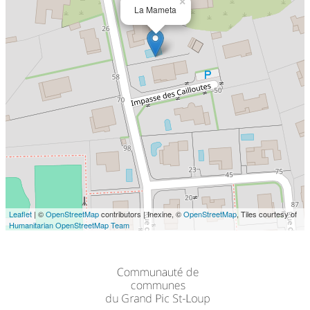
×
La Mameta
Leaflet
| ©
OpenStreetMap
contributors | Inexine, ©
OpenStreetMap
, Tiles courtesy of
Humanitarian OpenStreetMap Team