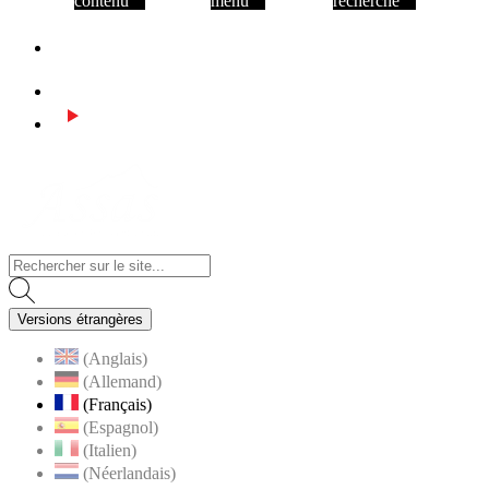
contenu
menu
recherche
Facebook
Instagram
Youtube
Visiter la page accueil du site de Assas
Versions étrangères
(Anglais)
(Allemand)
(Français)
(Espagnol)
(Italien)
(Néerlandais)