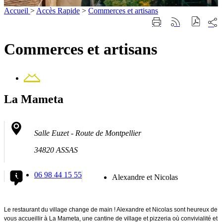
Accueil
>
Accès Rapide
>
Commerces et artisans
Part
Imprimer
Générer
sur
cette
le
les
page
flux
Commerces et artisans
rése
RSS
soci
Contact
La Mameta
Salle Euzet - Route de Montpellier
34820 ASSAS
06 98 44 15 55
Alexandre et Nicolas
Le restaurant du village change de main ! Alexandre et Nicolas sont heureux de
vous accueillir à La Mameta, une cantine de village et pizzeria où convivialité et