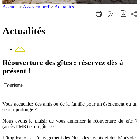
Accueil
>
Assas en bref
>
Actualités
Part
Imprimer
Générer
sur
cette
le
les
page
flux
Actualités
rése
RSS
soci
Contact
Réouverture des gîtes : réservez dès à
présent !
Tourisme
Vous accueillez des amis ou de la famille pour un évènement ou un
séjour prolongé ?
Nous avons le plaisir de vous annoncer la réouverture du gîte 7
(accès PMR) et du gîte 10 !
L’implication et l’engagement des élus, des agents et des bénévoles