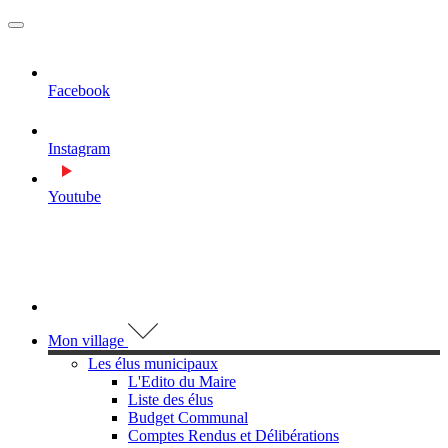
MENU
PRINCIPAL
Facebook
Instagram
Youtube
Visiter la page accueil du site de Assas
Mon village
Les élus municipaux
L'Edito du Maire
Liste des élus
Budget Communal
Comptes Rendus et Délibérations