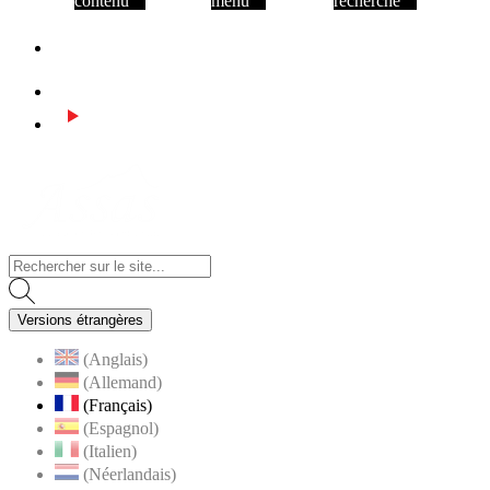
contenu
menu
recherche
Facebook
Instagram
Youtube
Visiter la page accueil du site de Assas
Versions étrangères
(Anglais)
(Allemand)
(Français)
(Espagnol)
(Italien)
(Néerlandais)