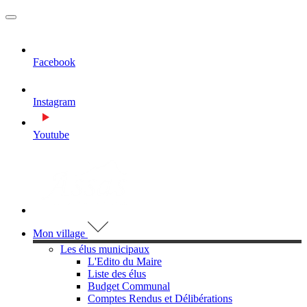
MENU
PRINCIPAL
Facebook
Instagram
Youtube
Visiter la page accueil du site de Assas
Mon village
Les élus municipaux
L'Edito du Maire
Liste des élus
Budget Communal
Comptes Rendus et Délibérations