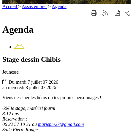
Accueil
>
Assas en bref
>
Agenda
Part
Imprimer
Générer
sur
cette
le
les
page
flux
Agenda
rése
RSS
soci
Contact
Stage dessin Chibis
Jeunesse
Du
mardi
7
juillet
07
2026
au
mercredi
8
juillet
07
2026
Viens dessiner tes héros ou tes propres personnages !
60€ le stage, matériel fourni
8-12 ans
Réservation :
06 22 57 10 31 ou
mariepm27@gmail.com
Salle Pierre Rouge