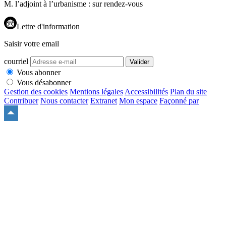
M. l’adjoint à l’urbanisme : sur rendez-vous
Lettre d'information
Saisir votre email
courriel
Valider
Vous abonner
Vous désabonner
Gestion des cookies
Mentions légales
Accessibilités
Plan du site
Contribuer
Nous contacter
Extranet
Mon espace
Façonné par
Remonter
en
haut
du
site