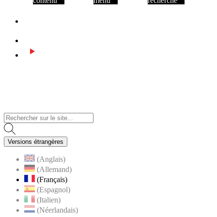
contenu
menu
recherche
Facebook
Instagram
Youtube
Visiter la page accueil du site de Assas
Versions étrangères
(Anglais)
(Allemand)
(Français)
(Espagnol)
(Italien)
(Néerlandais)